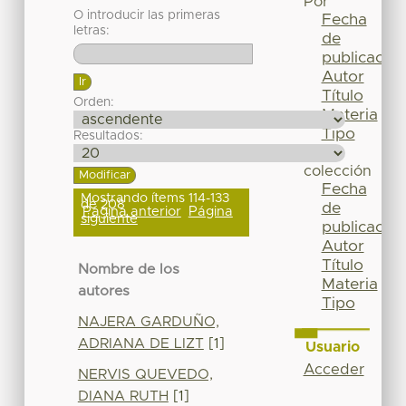
Por
O introducir las primeras
Fecha
letras:
de
publicación
Autor
Título
Orden:
Materia
Tipo
Resultados:
Esta
colección
Fecha
Mostrando ítems 114-133
de 208
de
Página anterior
Página
siguiente
publicación
Autor
Título
Nombre de los
Materia
autores
Tipo
NAJERA GARDUÑO,
ADRIANA DE LIZT
[1]
Usuario
Acceder
NERVIS QUEVEDO,
DIANA RUTH
[1]