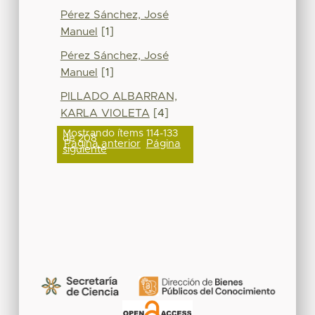
Pérez Sánchez, José
Manuel
[1]
Pérez Sánchez, José
Manuel
[1]
PILLADO ALBARRAN,
KARLA VIOLETA
[4]
Mostrando ítems 114-133
de 208
Página anterior
Página
siguiente