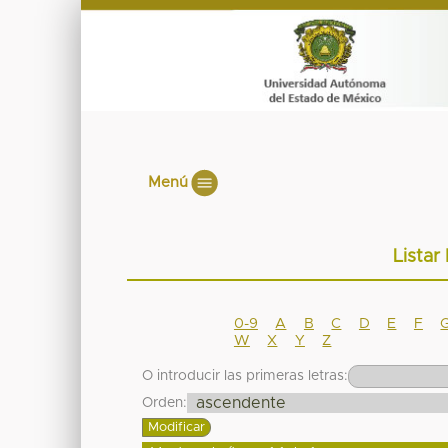
Menú
Listar
0-9
A
B
C
D
E
F
W
X
Y
Z
O introducir las primeras letras:
Orden: