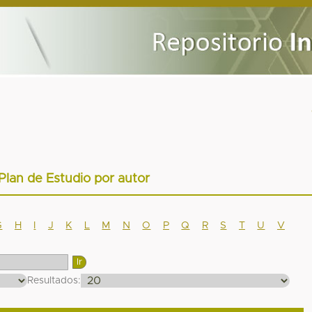
 Plan de Estudio por autor
G
H
I
J
K
L
M
N
O
P
Q
R
S
T
U
V
Resultados: