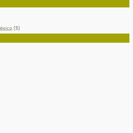
éxico
[5]