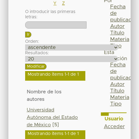
Por
Y
Z
Fecha
O introducir las primeras
de
letras:
publicación
Autor
Título
Materia
Orden:
Tipo
Esta
Resultados:
colección
Fecha
de
Mostrando ítems 1-1 de 1
publicación
Autor
Título
Nombre de los
Materia
autores
Tipo
Universidad
Autónoma del Estado
Usuario
de México
[5]
Acceder
Mostrando ítems 1-1 de 1