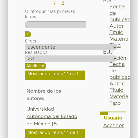
Por
Y
Z
Fecha
O introducir las primeras
de
letras:
publicación
Autor
Título
Materia
Orden:
Tipo
Esta
Resultados:
colección
Fecha
de
Mostrando ítems 1-1 de 1
publicación
Autor
Título
Nombre de los
Materia
autores
Tipo
Universidad
Autónoma del Estado
Usuario
de México
[5]
Acceder
Mostrando ítems 1-1 de 1