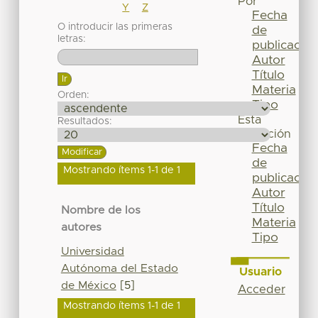
Por
Y
Z
Fecha
O introducir las primeras
de
letras:
publicación
Autor
Título
Materia
Orden:
Tipo
Esta
Resultados:
colección
Fecha
de
Mostrando ítems 1-1 de 1
publicación
Autor
Título
Nombre de los
Materia
autores
Tipo
Universidad
Autónoma del Estado
Usuario
de México
[5]
Acceder
Mostrando ítems 1-1 de 1