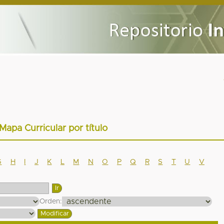
 Mapa Curricular por título
G
H
I
J
K
L
M
N
O
P
Q
R
S
T
U
V
Orden: