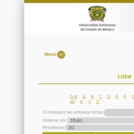
Menú
Listar
0-9
A
B
C
D
E
F
W
X
Y
Z
O introducir las primeras letras:
Ordenar por:
Resultados: