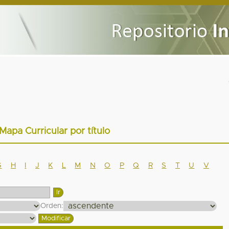
 Mapa Curricular por título
G
H
I
J
K
L
M
N
O
P
Q
R
S
T
U
V
Orden: