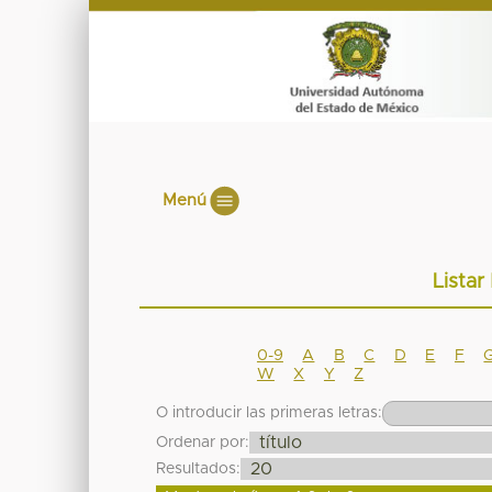
Menú
Listar
0-9
A
B
C
D
E
F
W
X
Y
Z
O introducir las primeras letras:
Ordenar por:
Resultados: