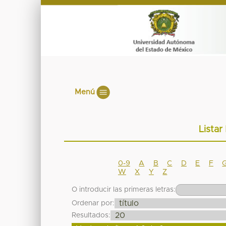
Menú
Listar
0-9
A
B
C
D
E
F
W
X
Y
Z
O introducir las primeras letras:
Ordenar por:
Resultados: