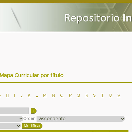
 Mapa Curricular por título
G
H
I
J
K
L
M
N
O
P
Q
R
S
T
U
V
Orden: