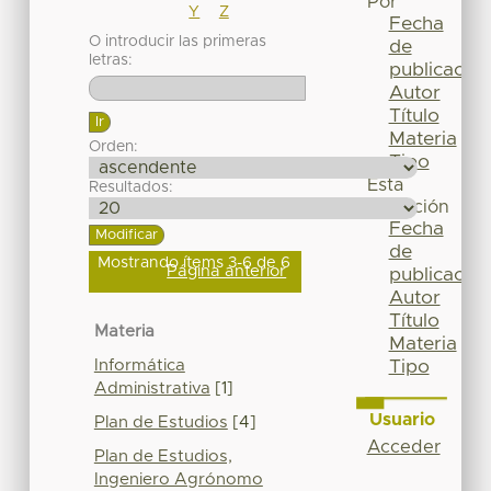
Por
Y
Z
Fecha
O introducir las primeras
de
letras:
publicación
Autor
Título
Materia
Orden:
Tipo
Esta
Resultados:
colección
Fecha
de
Mostrando ítems 3-6 de 6
Página anterior
publicación
Autor
Título
Materia
Materia
Informática
Tipo
Administrativa
[1]
Usuario
Plan de Estudios
[4]
Acceder
Plan de Estudios,
Ingeniero Agrónomo