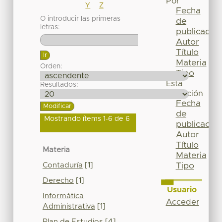
Por
Y
Z
Fecha
O introducir las primeras
de
letras:
publicación
Autor
Título
Materia
Orden:
Tipo
Esta
Resultados:
colección
Fecha
de
Mostrando ítems 1-6 de 6
publicación
Autor
Título
Materia
Materia
Contaduría
[1]
Tipo
Derecho
[1]
Usuario
Informática
Acceder
Administrativa
[1]
Plan de Estudios
[4]