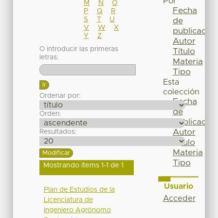
Por
M
N
O
Fecha
P
Q
R
S
T
U
de
V
W
X
publicación
Y
Z
Autor
O introducir las primeras
Título
letras:
Materia
Tipo
Esta
colección
Ordenar por:
Fecha
de
Orden:
publicación
Autor
Resultados:
Título
Materia
Tipo
Mostrando ítems 1-1 de 1
Usuario
Plan de Estudios de la
Acceder
Licenciatura de
Ingeniero Agrónomo