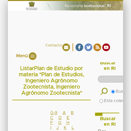
Contacto
Menú
Buscar
ListarPlan de Estudio por
en RI
materia "Plan de Estudios,
Ingeniero Agrónomo
Zootecnista, Ingeniero
Buscar 
Agrónomo Zootecnista"
Esta colecció
0-9
A
B
C
D
E
Buscar
F
G
H
en RI
I
J
K
L