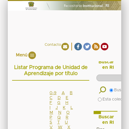
Contacto
Menú
Buscar
Listar Programa de Unidad de
en RI
Aprendizaje por título
Buscar 
0-9
A
B
C
D
E
Esta colecció
F
G
H
I
J
K
L
M
N
O
Buscar
P
Q
R
en RI
S
T
U
V
W
X