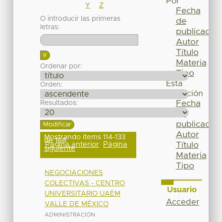
Por
Y
Z
Fecha
O introducir las primeras
de
letras:
publicación
Autor
Título
Materia
Ordenar por:
Tipo
Esta
Orden:
colección
Fecha
Resultados:
de
publicación
Autor
Mostrando ítems 114-133
de 168
Página anterior
Página
Título
siguiente
Materia
Tipo
NEGOCIACIONES
COLECTIVAS - CENTRO
Usuario
UNIVERSITARIO UAEM
Acceder
VALLE DE MÉXICO
ADMINISTRACIÓN