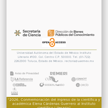
Universidad Autónoma del Estado de México
Instituto
Literario #100. Col. Centro
C.P. 50000. Tel. (01-722)
2262300
Toluca, Estado de México.
rectoria@uaemex.mx
CONACYT
"2026, Conmemoración del ingreso de la científica y
académica Elena Cárdenas Guerrero al Instituto
científico Literario"