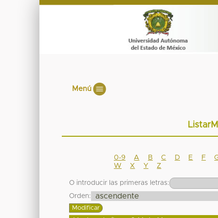
Menú
ListarM
0-9
A
B
C
D
E
F
W
X
Y
Z
O introducir las primeras letras:
Orden: