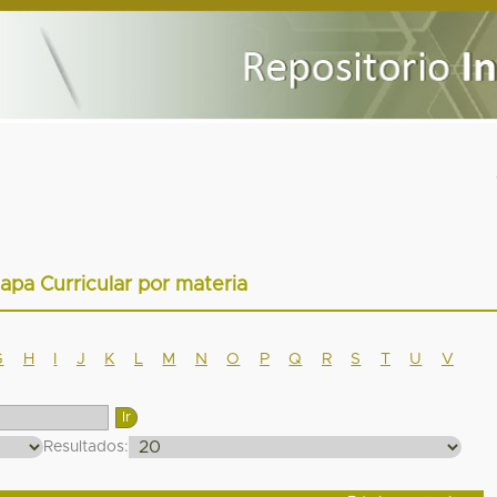
apa Curricular por materia
G
H
I
J
K
L
M
N
O
P
Q
R
S
T
U
V
Resultados: