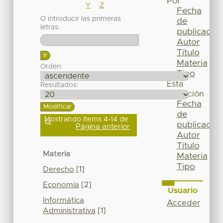
Por
Y
Z
Fecha
O introducir las primeras
de
letras:
publicación
Autor
Título
Materia
Orden:
Tipo
Esta
Resultados:
colección
Fecha
de
Mostrando ítems 4-14 de
14
publicación
Página anterior
Autor
Título
Materia
Materia
Tipo
Derecho
[1]
Economía
[2]
Usuario
Informática
Acceder
Administrativa
[1]