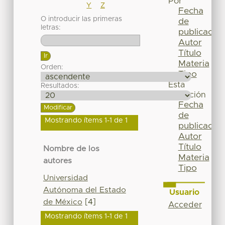
Por
Y
Z
Fecha
O introducir las primeras
de
letras:
publicación
Autor
Título
Materia
Orden:
Tipo
Esta
Resultados:
colección
Fecha
de
Mostrando ítems 1-1 de 1
publicación
Autor
Título
Nombre de los
Materia
autores
Tipo
Universidad
Autónoma del Estado
Usuario
de México
[4]
Acceder
Mostrando ítems 1-1 de 1