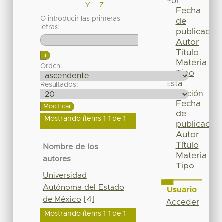
Por
Y
Z
Fecha
O introducir las primeras
de
letras:
publicación
Autor
Título
Materia
Orden:
Tipo
Esta
Resultados:
colección
Fecha
de
Mostrando ítems 1-1 de 1
publicación
Autor
Título
Nombre de los
Materia
autores
Tipo
Universidad
Autónoma del Estado
Usuario
de México
[4]
Acceder
Mostrando ítems 1-1 de 1