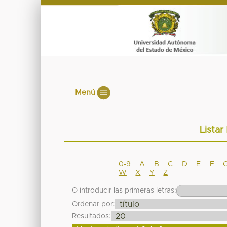
Menú
Listar
0-9
A
B
C
D
E
F
W
X
Y
Z
O introducir las primeras letras:
Ordenar por:
Resultados: