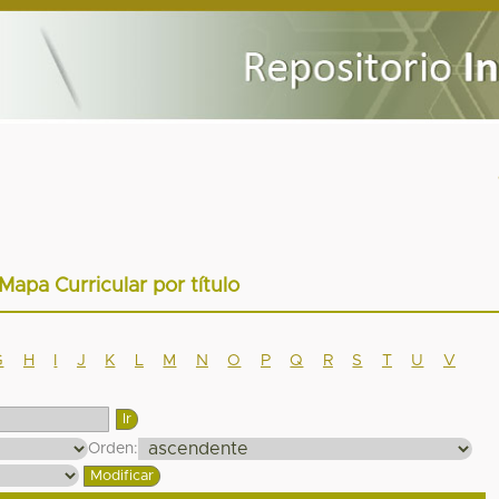
 Mapa Curricular por título
G
H
I
J
K
L
M
N
O
P
Q
R
S
T
U
V
Orden: