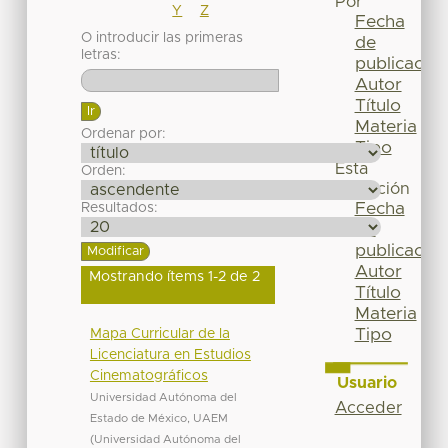
Por
Y
Z
Fecha
O introducir las primeras
de
letras:
publicación
Autor
Título
Materia
Ordenar por:
Tipo
Esta
Orden:
colección
Fecha
Resultados:
de
publicación
Autor
Mostrando ítems 1-2 de 2
Título
Materia
Tipo
Mapa Curricular de la
Licenciatura en Estudios
Cinematográficos
Usuario
Universidad Autónoma del
Acceder
Estado de México, UAEM
(
Universidad Autónoma del