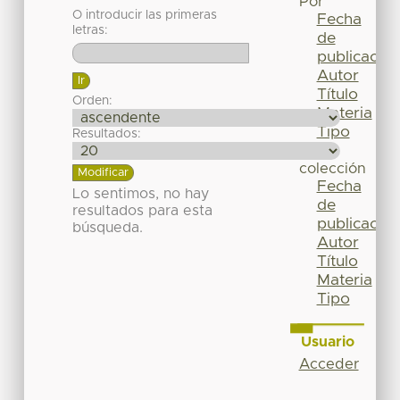
Por
O introducir las primeras
Fecha
letras:
de
publicación
Autor
Título
Orden:
Materia
Tipo
Resultados:
Esta
colección
Fecha
Lo sentimos, no hay
de
resultados para esta
publicación
búsqueda.
Autor
Título
Materia
Tipo
Usuario
Acceder