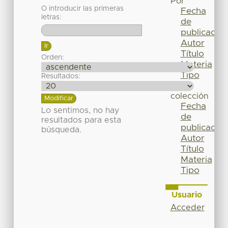
Por
O introducir las primeras
Fecha
letras:
de
publicación
Autor
Título
Orden:
Materia
Tipo
Resultados:
Esta
colección
Fecha
Lo sentimos, no hay
de
resultados para esta
publicación
búsqueda.
Autor
Título
Materia
Tipo
Usuario
Acceder