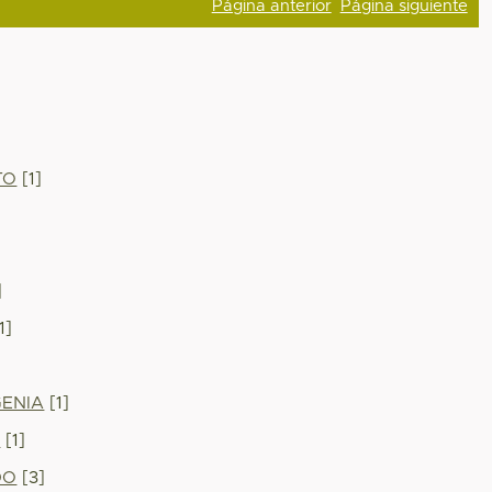
Página anterior
Página siguiente
TO
[1]
]
1]
GENIA
[1]
O
[1]
DO
[3]