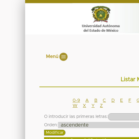
Menú
Listar 
0-9
A
B
C
D
E
F
W
X
Y
Z
O introducir las primeras letras:
Orden: