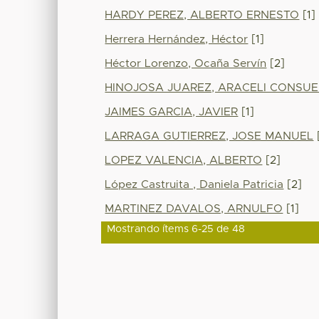
HARDY PEREZ, ALBERTO ERNESTO
[1]
Herrera Hernández, Héctor
[1]
Héctor Lorenzo, Ocaña Servín
[2]
HINOJOSA JUAREZ, ARACELI CONSU
JAIMES GARCIA, JAVIER
[1]
LARRAGA GUTIERREZ, JOSE MANUEL
LOPEZ VALENCIA, ALBERTO
[2]
López Castruita , Daniela Patricia
[2]
MARTINEZ DAVALOS, ARNULFO
[1]
Mostrando ítems 6-25 de 48