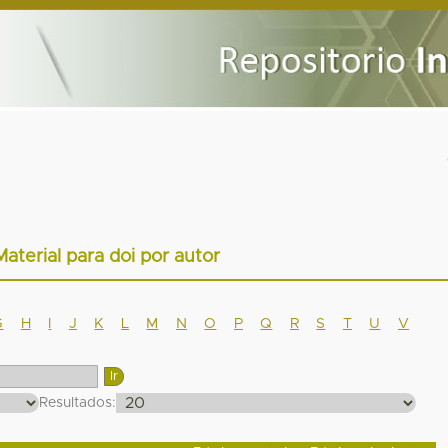
Material para doi por autor
G
H
I
J
K
L
M
N
O
P
Q
R
S
T
U
V
Resultados: