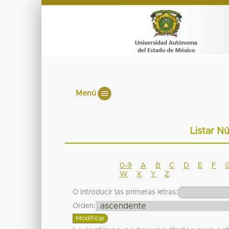
Menú
Listar N
0-9
A
B
C
D
E
F
W
X
Y
Z
O introducir las primeras letras:
Orden: