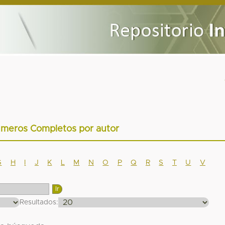
úmeros Completos por autor
G
H
I
J
K
L
M
N
O
P
Q
R
S
T
U
V
Resultados: