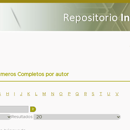
úmeros Completos por autor
G
H
I
J
K
L
M
N
O
P
Q
R
S
T
U
V
Resultados: