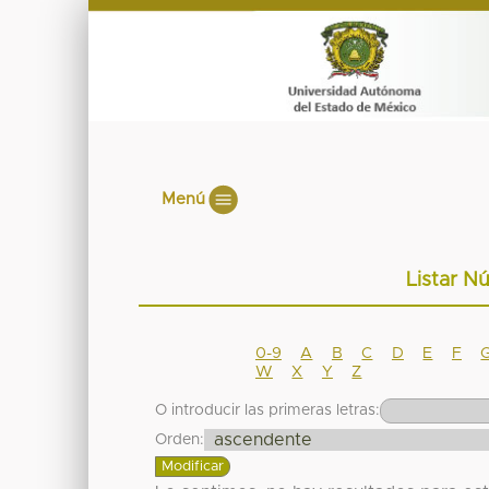
Menú
Listar N
0-9
A
B
C
D
E
F
W
X
Y
Z
O introducir las primeras letras:
Orden: