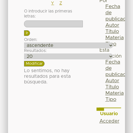
Por
Y
Z
Fecha
O introducir las primeras
de
letras:
publicación
Autor
Título
Materia
Orden:
Tipo
Esta
Resultados:
colección
Fecha
de
Lo sentimos, no hay
publicación
resultados para esta
Autor
búsqueda.
Título
Materia
Tipo
Usuario
Acceder