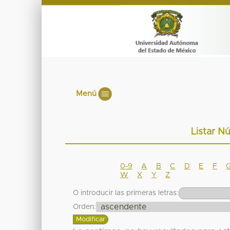
Menú
Listar N
0-9
A
B
C
D
E
F
W
X
Y
Z
O introducir las primeras letras:
Orden: