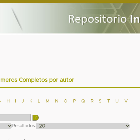
úmeros Completos por autor
G
H
I
J
K
L
M
N
O
P
Q
R
S
T
U
V
Resultados: