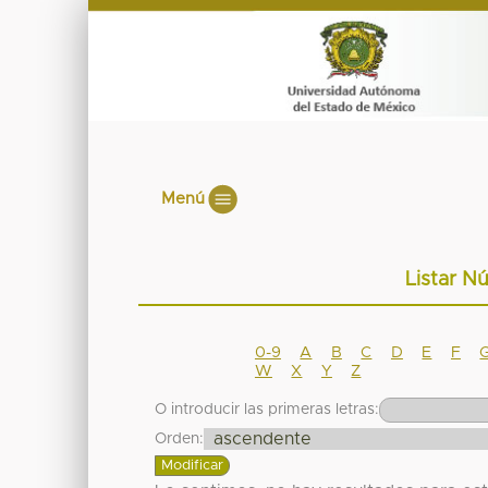
Menú
Listar N
0-9
A
B
C
D
E
F
W
X
Y
Z
O introducir las primeras letras:
Orden: