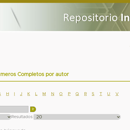
úmeros Completos por autor
G
H
I
J
K
L
M
N
O
P
Q
R
S
T
U
V
Resultados: