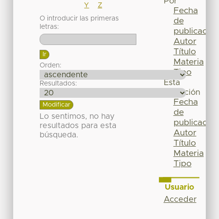
Por
Y
Z
Fecha
O introducir las primeras
de
letras:
publicación
Autor
Título
Materia
Orden:
Tipo
Esta
Resultados:
colección
Fecha
de
Lo sentimos, no hay
publicación
resultados para esta
Autor
búsqueda.
Título
Materia
Tipo
Usuario
Acceder