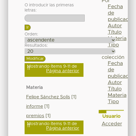
Por
O introducir las primeras
Fecha
letras:
de
publicación
Autor
Título
Orden:
Materia
Tipo
Resultados:
Esta
colección
Fecha
Mostrando ítems 9-11 de
11
de
Página anterior
publicación
Autor
Materia
Título
Materia
Felipe Sánchez Solís
[1]
Tipo
informe
[1]
premios
[1]
Usuario
Acceder
Mostrando ítems 9-11 de
11
Página anterior