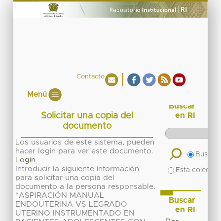
Contacto
Menú
Buscar
Solicitar una copia del
en RI
documento
Los usuarios de este sistema, pueden
hacer login para ver este documento.
Buscar 
Login
Introducir la siguiente información
Esta colecció
para solicitar una copia del
documento a la persona responsable.
“ASPIRACIÓN MANUAL
Buscar
ENDOUTERINA VS LEGRADO
en RI
UTERINO INSTRUMENTADO EN