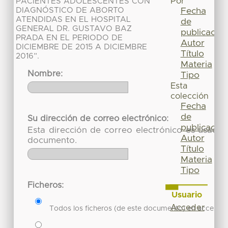
Por
PACIENTES ADOLESCENTES CON
DIAGNÓSTICO DE ABORTO
Fecha
ATENDIDAS EN EL HOSPITAL
de
GENERAL DR. GUSTAVO BAZ
publicación
PRADA EN EL PERIODO DE
Autor
DICIEMBRE DE 2015 A DICIEMBRE
Título
2016”.
Materia
Nombre:
Tipo
Esta
colección
Fecha
de
Su dirección de correo electrónico:
publicación
Esta dirección de correo electrónico es usada 
Autor
documento.
Título
Materia
Tipo
Ficheros:
Usuario
Acceder
Todos los ficheros (de este documento) en acceso re