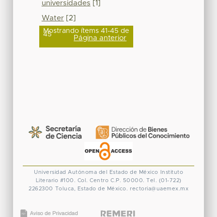
universidades
[1]
Water
[2]
Mostrando ítems 41-45 de
45
Página anterior
Universidad Autónoma del Estado de México
Instituto
Literario #100. Col. Centro
C.P. 50000. Tel. (01-722)
2262300
Toluca, Estado de México.
rectoria@uaemex.mx
CONACYT