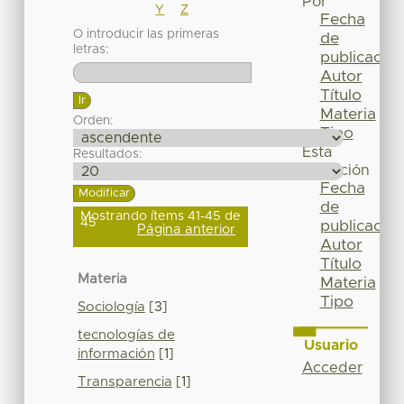
Por
Y
Z
Fecha
O introducir las primeras
de
letras:
publicación
Autor
Título
Materia
Orden:
Tipo
Esta
Resultados:
colección
Fecha
de
Mostrando ítems 41-45 de
45
publicación
Página anterior
Autor
Título
Materia
Materia
Tipo
Sociología
[3]
tecnologías de
Usuario
información
[1]
Acceder
Transparencia
[1]