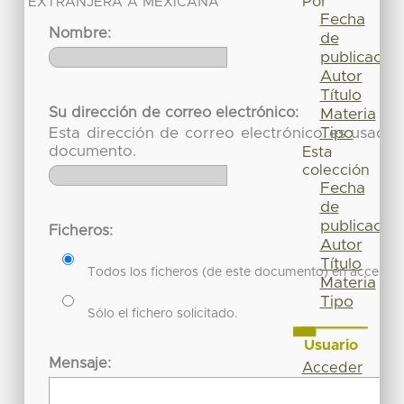
Por
EXTRANJERA A MEXICANA”
Fecha
Nombre:
de
publicación
Autor
Título
Su dirección de correo electrónico:
Materia
Tipo
Esta dirección de correo electrónico es usada 
documento.
Esta
colección
Fecha
de
publicación
Ficheros:
Autor
Título
Todos los ficheros (de este documento) en acceso re
Materia
Tipo
Sólo el fichero solicitado.
Usuario
Mensaje:
Acceder