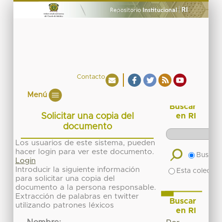
Contacto
Menú
Buscar
Solicitar una copia del
en RI
documento
Los usuarios de este sistema, pueden
hacer login para ver este documento.
Buscar 
Login
Introducir la siguiente información
Esta colecció
para solicitar una copia del
documento a la persona responsable.
Extracción de palabras en twitter
Buscar
utilizando patrones léxicos
en RI