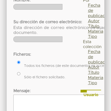
Nombre:
Por
Fecha
de
publicación
Autor
Su dirección de correo electrónico:
Título
Esta dirección de correo electrónico es usada 
Materia
documento.
Tipo
Esta
colección
Fecha
Ficheros:
de
publicación
Todos los ficheros (de este documento) en acceso re
Autor
Título
Sólo el fichero solicitado.
Materia
Tipo
Mensaje:
Usuario
Acceder