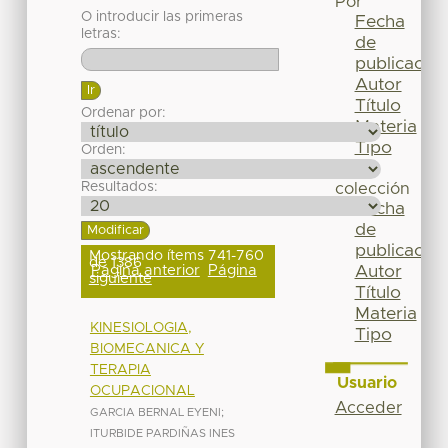
Por
O introducir las primeras
Fecha
letras:
de
publicación
Autor
Título
Ordenar por:
Materia
Tipo
Orden:
Esta
Resultados:
colección
Fecha
de
publicación
Mostrando ítems 741-760
de 1386
Página anterior
Página
Autor
siguiente
Título
Materia
KINESIOLOGIA,
Tipo
BIOMECANICA Y
TERAPIA
Usuario
OCUPACIONAL
Acceder
GARCIA BERNAL EYENI
;
ITURBIDE PARDIÑAS INES