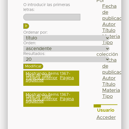
Por
O introducir las primeras
Fecha
letras:
de
publicación
Autor
Título
Ordenar por:
Materia
Tipo
Orden:
Esta
Resultados:
colección
Fecha
de
publicación
Mostrando ítems 1367-
1366 de 1386
Página anterior
Página
Autor
siguiente
Título
Materia
Mostrando ítems 1367-
Tipo
1366 de 1386
Página anterior
Página
siguiente
Usuario
Acceder