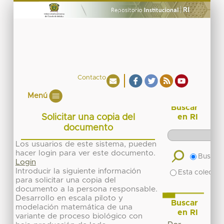
Contacto
Menú
Buscar
Solicitar una copia del
en RI
documento
Los usuarios de este sistema, pueden
hacer login para ver este documento.
Buscar 
Login
Introducir la siguiente información
Esta colecció
para solicitar una copia del
documento a la persona responsable.
Desarrollo en escala piloto y
Buscar
modelación matemática de una
en RI
variante de proceso biológico con