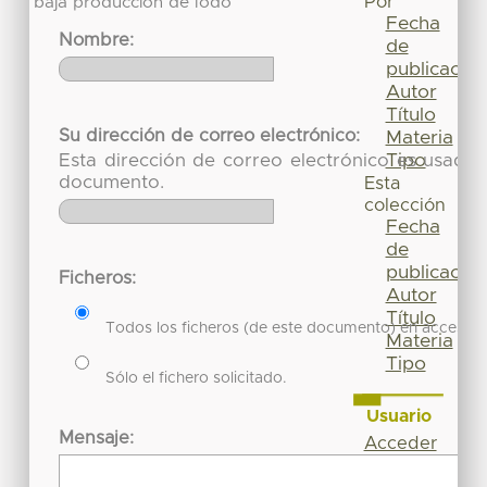
Por
baja producción de lodo
Fecha
Nombre:
de
publicación
Autor
Título
Su dirección de correo electrónico:
Materia
Tipo
Esta dirección de correo electrónico es usada 
documento.
Esta
colección
Fecha
de
publicación
Ficheros:
Autor
Título
Todos los ficheros (de este documento) en acceso re
Materia
Tipo
Sólo el fichero solicitado.
Usuario
Mensaje:
Acceder