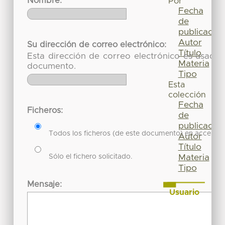
Nombre:
Por
Fecha
de
publicación
Autor
Su dirección de correo electrónico:
Título
Esta dirección de correo electrónico es usada 
Materia
documento.
Tipo
Esta
colección
Fecha
Ficheros:
de
publicación
Todos los ficheros (de este documento) en acceso re
Autor
Título
Sólo el fichero solicitado.
Materia
Tipo
Mensaje:
Usuario
Acceder