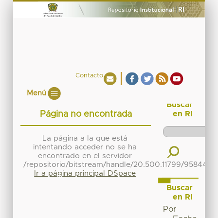
Contacto
Menú
Buscar
Página no encontrada
en RI
La página a la que está
intentando acceder no se ha
encontrado en el servidor
/repositorio/bitstream/handle/20.500.11799/95844/
Ir a página principal DSpace
Buscar
en RI
Por