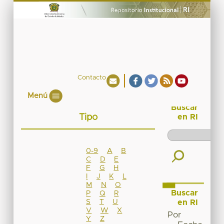
Contacto
Menú
Buscar
Tipo
en RI
0-9
A
B
C
D
E
F
G
H
I
J
K
L
M
N
O
Buscar
P
Q
R
S
T
U
en RI
V
W
X
Por
Y
Z