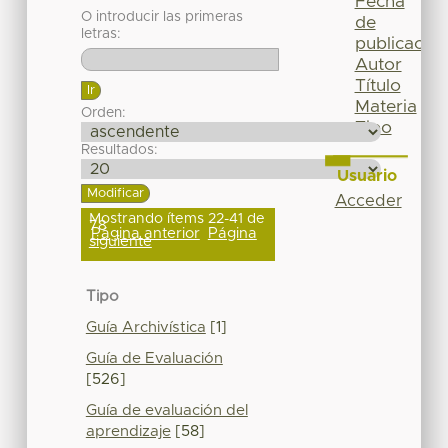
Fecha
O introducir las primeras
de
letras:
publicación
Autor
Título
Materia
Orden:
Tipo
Resultados:
Usuario
Acceder
Mostrando ítems 22-41 de
78
Página anterior
Página
siguiente
Tipo
Guía Archivística
[1]
Guía de Evaluación
[526]
Guía de evaluación del
aprendizaje
[58]