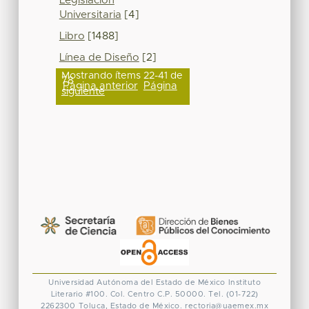
Legislación
Universitaria
[4]
Libro
[1488]
Línea de Diseño
[2]
Mostrando ítems 22-41 de
78
Página anterior
Página
siguiente
Universidad Autónoma del Estado de México
Instituto
Literario #100. Col. Centro
C.P. 50000. Tel. (01-722)
2262300
Toluca, Estado de México.
rectoria@uaemex.mx