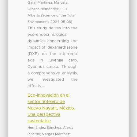
Galar Martínez, Marcela
;
Orozco Hernández, Luis
Alberto
(
Science of the Total
Environment
,
2024-05-03
)
This study delves into the
eco-endocrinological
dynamics concerning the
impact of dexamethasone
(DXE) on the interrenal
axis in juvenile carp,
Cyprinus carpio. Through
a comprehensive analysis,
we investigated the
effects ...
Eco-innovación en el
sector hotelero de
Nuevo Nayarit, México.
Una perspectiva
sustentable
Hernández Sánchez, Alexis
Ricardo
;
Vargas Martínez,