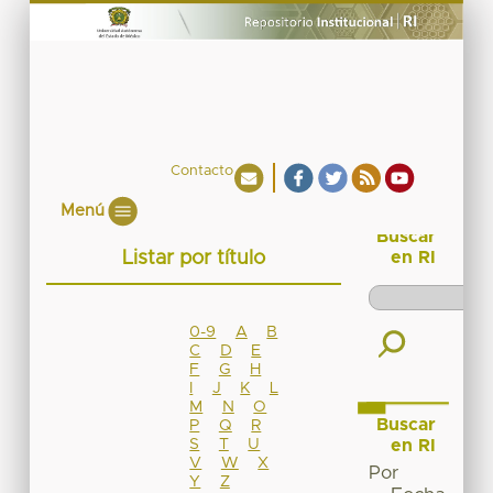
Contacto
Menú
Buscar
Listar por título
en RI
0-9
A
B
C
D
E
F
G
H
I
J
K
L
M
N
O
Buscar
P
Q
R
S
T
U
en RI
V
W
X
Por
Y
Z