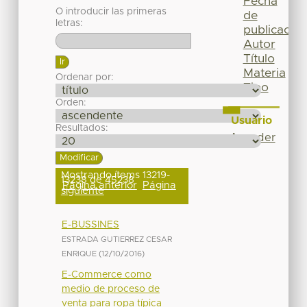
Fecha
O introducir las primeras
de
letras:
publicación
Autor
Título
Materia
Ordenar por:
Tipo
Orden:
Usuario
Resultados:
Acceder
Mostrando ítems 13219-
13238 de 45238
Página anterior
Página
siguiente
E-BUSSINES
ESTRADA GUTIERREZ CESAR
ENRIQUE
(
12/10/2016
)
E-Commerce como
medio de proceso de
venta para ropa típica