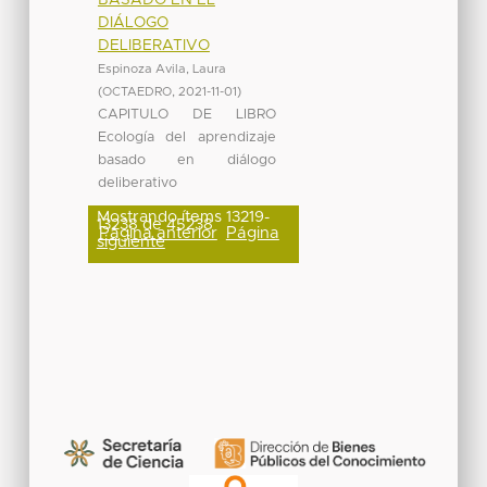
DIÁLOGO
DELIBERATIVO
Espinoza Avila, Laura
(
OCTAEDRO
,
2021-11-01
)
CAPITULO DE LIBRO
Ecología del aprendizaje
basado en diálogo
deliberativo
Mostrando ítems 13219-
13238 de 45238
Página anterior
Página
siguiente