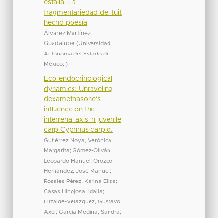
estalla. La
fragmentariedad del tuit
hecho poesía
Álvarez Martínez,
Guadalupe
(
Universidad
Autónoma del Estado de
México
,
)
Eco-endocrinological
dynamics: Unraveling
dexamethasone's
influence on the
interrenal axis in juvenile
carp Cyprinus carpio.
Gutiérrez Noya, Verónica
Margarita
;
Gómez-Oliván,
Leobardo Manuel
;
Orozco
Hernández, José Manuel
;
Rosales Pérez, Karina Elisa
;
Casas Hinojosa, Idalia
;
Elizalde-Velázquez, Gustavo
Axel
;
García Medina, Sandra
;