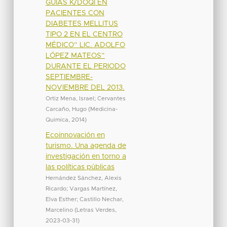
GUÍAS K/DOQI EN
PACIENTES CON
DIABETES MELLITUS
TIPO 2 EN EL CENTRO
MÉDICO” LIC. ADOLFO
LÓPEZ MATEOS”
DURANTE EL PERIODO
SEPTIEMBRE-
NOVIEMBRE DEL 2013.
Ortiz Mena, Israel
;
Cervantes
Carcaño, Hugo
(
Medicina-
Quimica
,
2014
)
Ecoinnovación en
turismo. Una agenda de
investigación en torno a
las políticas públicas
Hernández Sánchez, Alexis
Ricardo
;
Vargas Martínez,
Elva Esther
;
Castillo Nechar,
Marcelino
(
Letras Verdes
,
2023-03-31
)