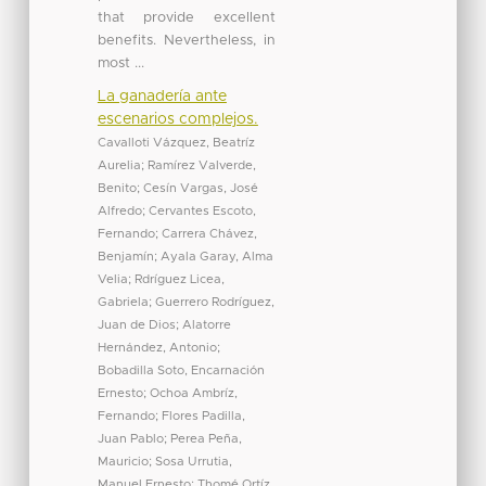
that provide excellent
benefits. Nevertheless, in
most ...
La ganadería ante
escenarios complejos.
Cavalloti Vázquez, Beatríz
Aurelia
;
Ramírez Valverde,
Benito
;
Cesín Vargas, José
Alfredo
;
Cervantes Escoto,
Fernando
;
Carrera Chávez,
Benjamín
;
Ayala Garay, Alma
Velia
;
Rdríguez Licea,
Gabriela
;
Guerrero Rodríguez,
Juan de Dios
;
Alatorre
Hernández, Antonio
;
Bobadilla Soto, Encarnación
Ernesto
;
Ochoa Ambríz,
Fernando
;
Flores Padilla,
Juan Pablo
;
Perea Peña,
Mauricio
;
Sosa Urrutia,
Manuel Ernesto
;
Thomé Ortíz,