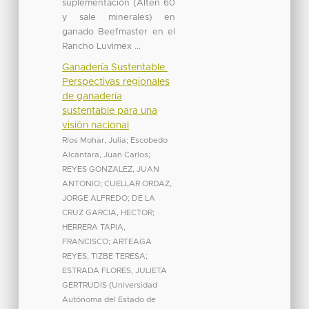
suplementación (Alten 60
y sale minerales) en
ganado Beefmaster en el
Rancho Luvimex ...
Ganadería Sustentable.
Perspectivas regionales
de ganadería
sustentable para una
visión nacional
Ríos Mohar, Julia
;
Escobedo
Alcántara, Juan Carlos
;
REYES GONZALEZ, JUAN
ANTONIO
;
CUELLAR ORDAZ,
JORGE ALFREDO
;
DE LA
CRUZ GARCIA, HECTOR
;
HERRERA TAPIA,
FRANCISCO
;
ARTEAGA
REYES, TIZBE TERESA
;
ESTRADA FLORES, JULIETA
GERTRUDIS
(
Universidad
Autónoma del Estado de