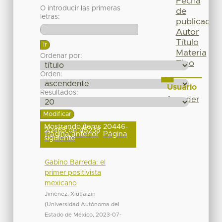
Fecha
O introducir las primeras
de
letras:
publicación
Autor
Título
Materia
Ordenar por:
Tipo
Orden:
Usuario
Resultados:
Acceder
Mostrando ítems 20446-
20465 de 45238
Página anterior
Página
siguiente
Gabino Barreda: el
primer positivista
mexicano
Jiménez, Xiutlaizin
(
Universidad Autónoma del
Estado de México
,
2023-07-