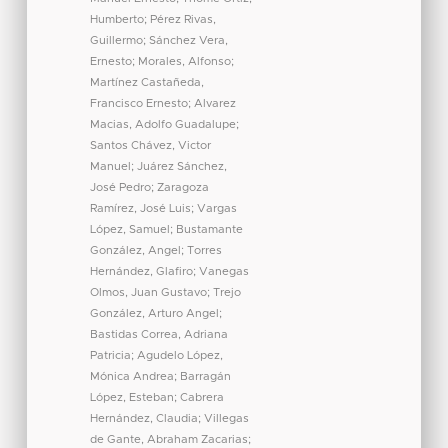
Humberto
;
Pérez Rivas,
Guillermo
;
Sánchez Vera,
Ernesto
;
Morales, Alfonso
;
Martínez Castañeda,
Francisco Ernesto
;
Alvarez
Macias, Adolfo Guadalupe
;
Santos Chávez, Victor
Manuel
;
Juárez Sánchez,
José Pedro
;
Zaragoza
Ramírez, José Luis
;
Vargas
López, Samuel
;
Bustamante
González, Angel
;
Torres
Hernández, Glafiro
;
Vanegas
Olmos, Juan Gustavo
;
Trejo
González, Arturo Angel
;
Bastidas Correa, Adriana
Patricia
;
Agudelo López,
Mónica Andrea
;
Barragán
López, Esteban
;
Cabrera
Hernández, Claudia
;
Villegas
de Gante, Abraham Zacarias
;