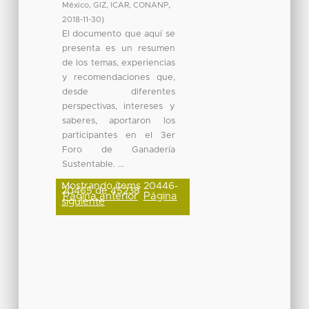
México, GIZ, ICAR, CONANP
,
2018-11-30
)
El documento que aquí se
presenta es un resumen
de los temas, experiencias
y recomendaciones que,
desde diferentes
perspectivas, intereses y
saberes, aportaron los
participantes en el 3er
Foro de Ganadería
Sustentable. ...
Mostrando ítems 20446-
20465 de 45238
Página anterior
Página
siguiente