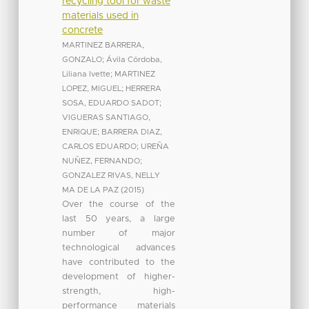
recycling tool for waste
materials used in
concrete
MARTINEZ BARRERA,
GONZALO
;
Ávila Córdoba,
Liliana Ivette
;
MARTINEZ
LOPEZ, MIGUEL
;
HERRERA
SOSA, EDUARDO SADOT
;
VIGUERAS SANTIAGO,
ENRIQUE
;
BARRERA DIAZ,
CARLOS EDUARDO
;
UREÑA
NUÑEZ, FERNANDO
;
GONZALEZ RIVAS, NELLY
MA DE LA PAZ
(
2015
)
Over the course of the
last 50 years, a large
number of major
technological advances
have contributed to the
development of higher-
strength, high-
performance materials