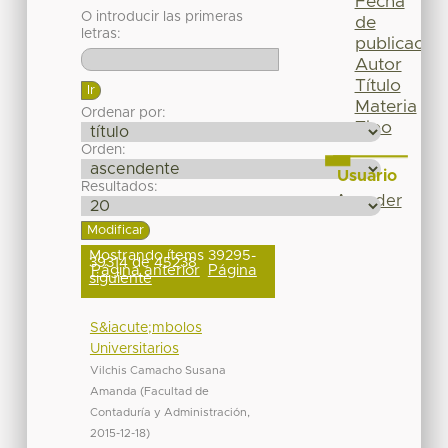
Fecha
O introducir las primeras
de
letras:
publicación
Autor
Título
Materia
Ordenar por:
Tipo
Orden:
Usuario
Resultados:
Acceder
Mostrando ítems 39295-
39314 de 45238
Página anterior
Página
siguiente
S&iacute;mbolos
Universitarios
Vilchis Camacho Susana
Amanda
(
Facultad de
Contaduría y Administración
,
2015-12-18
)