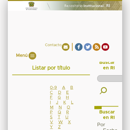
Contacto
Menú
Buscar
Listar por título
en RI
0-9
A
B
C
D
E
F
G
H
I
J
K
L
M
N
O
Buscar
P
Q
R
S
T
U
en RI
V
W
X
Por
Y
Z