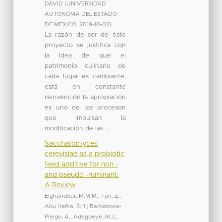
DAVID
(
UNIVERSIDAD
AUTONOMA DEL ESTADO
DE MEXICO
,
2019-10-02
)
La razón de ser de éste
proyecto se justifica con
la idea de que el
patrimonio culinario de
cada lugar es cambiante,
está en constante
reinvención la apropiación
es uno de los proceson
que impulsan la
modificación de las ...
Saccharomyces
cerevisiae as a probiotic
feed additive for non -
and pseudo -ruminant:
A Review
Elghandour, M.M.M.
;
Tan, Z.
;
Abu Hafsa, S.H.
;
Barbabosa-
Pliego, A.
;
Adegbeye, M.J.
;