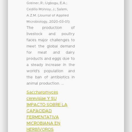
Greiner, R.
;
Ugbogu, E.A.
;
Cedillo Monroy, J.
;
Salem,
A.Z.M.
(
Journal of Applied
Microbiology
,
2020-03-01
)
The production of
livestock and poultry
faces major challenges to
meet the global demand
for meat and dairy
products and eggs due to
a steady increase in the
world’s population and
the ban of antibiotics in
animal production. ...
Saccharomyces
cerevisiae Y SU
IMPACTO SOBRE LA
CAPACIDAD
FERMENTATIVA
MICROBIANA EN
HERBÍVOROS