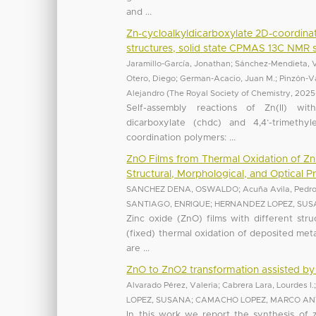
and ...
Zn-cycloalkyldicarboxylate 2D-coordinat
structures, solid state CPMAS 13C NMR s
Jaramillo-García, Jonathan
;
Sánchez-Mendieta, V
Otero, Diego
;
German-Acacio, Juan M.
;
Pinzón-V
Alejandro
(
The Royal Society of Chemistry
,
2025
Self-assembly reactions of Zn(II) with 
dicarboxylate (chdc) and 4,4’-trimethyl
coordination polymers: ...
ZnO Films from Thermal Oxidation of Zn F
Structural, Morphological, and Optical P
SANCHEZ DENA, OSWALDO
;
Acuña Avila, Pedro
SANTIAGO, ENRIQUE
;
HERNANDEZ LOPEZ, SU
Zinc oxide (ZnO) films with different str
(fixed) thermal oxidation of deposited metal
are ...
ZnO to ZnO2 transformation assisted by
Alvarado Pérez, Valeria
;
Cabrera Lara, Lourdes I.
LOPEZ, SUSANA
;
CAMACHO LOPEZ, MARCO AN
In this work we report the synthesis of