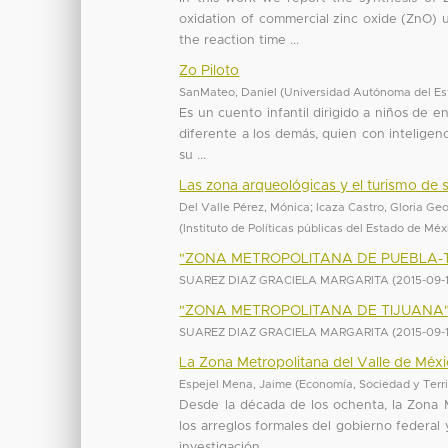
oxidation of commercial zinc oxide (ZnO) 
the reaction time ...
Zo Piloto
SanMateo, Daniel
(
Universidad Autónoma del Es
Es un cuento infantil dirigido a niños de e
diferente a los demás, quien con inteligen
su ...
Las zona arqueológicas y el turismo de 
Del Valle Pérez, Mónica
;
Icaza Castro, Gloria Ge
(
Instituto de Políticas públicas del Estado de Mé
"ZONA METROPOLITANA DE PUEBLA-T
SUAREZ DIAZ GRACIELA MARGARITA
(
2015-09-
"ZONA METROPOLITANA DE TIJUANA
SUAREZ DIAZ GRACIELA MARGARITA
(
2015-09-
La Zona Metropolitana del Valle de Méxi
Espejel Mena, Jaime
(
Economía, Sociedad y Terri
Desde la década de los ochenta, la Zona 
los arreglos formales del gobierno federal
investigación ...