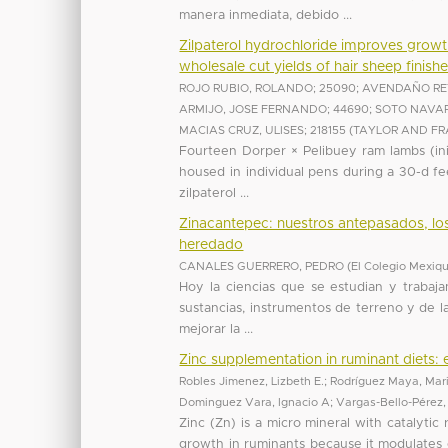
manera inmediata, debido ...
Zilpaterol hydrochloride improves growt
wholesale cut yields of hair sheep finishe
ROJO RUBIO, ROLANDO; 25090
;
AVENDAÑO REY
ARMIJO, JOSE FERNANDO; 44690
;
SOTO NAVAR
MACIAS CRUZ, ULISES; 218155
(
TAYLOR AND FR
Fourteen Dorper × Pelibuey ram lambs (in
housed in individual pens during a 30-d f
zilpaterol ...
Zinacantepec: nuestros antepasados, los
heredado
CANALES GUERRERO, PEDRO
(
El Colegio Mexiqu
Hoy la ciencias que se estudian y trabaj
sustancias, instrumentos de terreno y de la
mejorar la ...
Zinc supplementation in ruminant diets: e
Robles Jimenez, Lizbeth E.
;
Rodríguez Maya, Mari
Dominguez Vara, Ignacio A
;
Vargas-Bello-Pérez,
Zinc (Zn) is a micro mineral with catalytic 
growth in ruminants because it modulates e