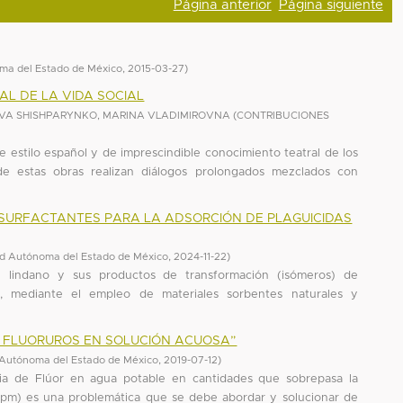
Página anterior
Página siguiente
ma del Estado de México
,
2015-03-27
)
AL DE LA VIDA SOCIAL
A SHISHPARYNKO, MARINA VLADIMIROVNA
(
CONTRIBUCIONES
e estilo español y de imprescindible conocimiento teatral de los
e estas obras realizan diálogos prolongados mezclados con
 SURFACTANTES PARA LA ADSORCIÓN DE PLAGUICIDAS
ad Autónoma del Estado de México
,
2024-11-22
)
 lindano y sus productos de transformación (isómeros) de
, mediante el empleo de materiales sorbentes naturales y
E FLUORUROS EN SOLUCIÓN ACUOSA”
 Autónoma del Estado de México
,
2019-07-12
)
cia de Flúor en agua potable en cantidades que sobrepasa la
ppm) es una problemática que se debe abordar y solucionar de