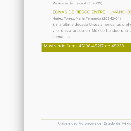
Mexicana de Física A.C.
,
2009
)
ZONAS DE RIESGO ENTRE HUMANO O
Nuñez Torrez, María Fernanda
(
208-12-04
)
En la última década Ursus americanus o el
y el único úrsido en México ha sido una e
común: la ...
Mostrando ítems 45198-45217 de 45238
Universidad Autónoma del Estado de Méxi