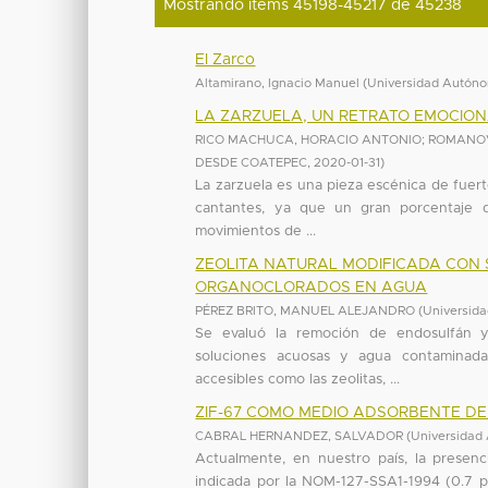
Mostrando ítems 45198-45217 de 45238
El Zarco
Altamirano, Ignacio Manuel
(
Universidad Autóno
LA ZARZUELA, UN RETRATO EMOCION
RICO MACHUCA, HORACIO ANTONIO
;
ROMANOV
DESDE COATEPEC
,
2020-01-31
)
La zarzuela es una pieza escénica de fuert
cantantes, ya que un gran porcentaje d
movimientos de ...
ZEOLITA NATURAL MODIFICADA CON
ORGANOCLORADOS EN AGUA
PÉREZ BRITO, MANUEL ALEJANDRO
(
Universid
Se evaluó la remoción de endosulfán y
soluciones acuosas y agua contaminada
accesibles como las zeolitas, ...
ZIF-67 COMO MEDIO ADSORBENTE D
CABRAL HERNANDEZ, SALVADOR
(
Universidad
Actualmente, en nuestro país, la presen
indicada por la NOM-127-SSA1-1994 (0.7 