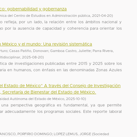
ico: gobernabilidad y gobernanza
ónica del Centro de Estudios en Administración pública
,
2021-04-20
)
 refleja, por un lado, la relación entre los ámbitos nacional y
ago por la ausencia de capacidad y coherencia para orientar los
 México y el mundo: Una revisión sistemática
rturo
;
Casas Patiño, Donovan
;
Gamboa Castro, Juliette
;
Parra Rivera,
tidisciplinar
,
2025-08-20
)
ática de investigaciones publicadas entre 2015 y 2025 sobre los
naria en humanos, con énfasis en las denominadas Zonas Azules
 el Estado de México” A través del Consejo de Investigación
S), Secretaría de Bienestar del Estado de México.
sidad Autónoma del Estado de México
,
2025-10-10
)
de una perspectiva geográfica es fundamental, ya que permite
tar adecuadamente los programas sociales. Este reporte laboral
ANCISCO, PORFIRIO DOMINGO
;
LOPEZ LEMUS, JORGE
(
Sociedad