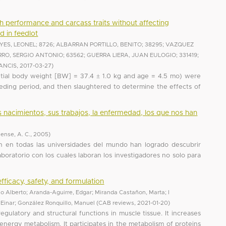
h performance and carcass traits without affecting
d in feedlot
ES, LEONEL; 8726
;
ALBARRAN PORTILLO, BENITO; 38295
;
VAZQUEZ
RO, SERGIO ANTONIO; 63562
;
GUERRA LIERA, JUAN EULOGIO; 331419
;
ANCIS
,
2017-03-27
)
itial body weight [BW] = 37.4 ± 1.0 kg and age = 4.5 mo) were
eeding period, and then slaughtered to determine the effects of
 nacimientos, sus trabajos, la enfermedad, los que nos han
ense, A. C.
,
2005
)
an en todas las universidades del mundo han logrado descubrir
boratorio con los cuales laboran los investigadores no solo para
fficacy, safety, and formulation
o Alberto
;
Aranda-Aguirre, Edgar
;
Miranda Castañon, Marta
;
I
 Einar
;
González Ronquillo, Manuel
(
CAB reviews
,
2021-01-20
)
regulatory and structural functions in muscle tissue. It increases
nergy metabolism. It participates in the metabolism of proteins