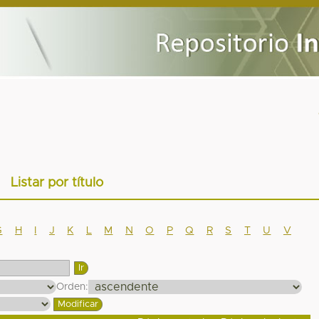
Listar por título
G
H
I
J
K
L
M
N
O
P
Q
R
S
T
U
V
Orden: