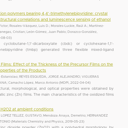
ion polymers bearing 4,4’-trimethylenebipyridine: crystal
tructural correlations and luminescence sensing of ethanol
ictor
;
Rosales-Vázquez, Luis D.
;
Morales-Luckie, Raúl A.
;
Martínez-
anegas, Cristian
;
León-Gómez, Juan Pablo
;
Dorazco-González,
-08-03
)
cyclobutane-1,1’-dicarboxylate (cbdc) or cyclohexane-1,1’-
enebipyridine (tmbp) generated three flexible mixed-ligand
ilms: Effect of the Thickness of the Precursor Films on the
roperties of the Products
 Estanislao
;
REYES ESQUEDA, JORGE ALEJANDRO
;
VIGUERAS
SANA
;
Camacho López, Marco Antonio
(
MDPI
,
2022-04-04
)
uctural, morphological, and optical properties were obtained by
lic zinc (Zn) films. The main characteristics of the oxidized films
 H2O2 at ambient conditions
;
LOPEZ TELLEZ, GUSTAVO
;
Mendoza Anaya, Demetrio
;
HERNANDEZ
TONIO
(
Materials Chemistry and Physics
,
2019-05-23
)
 zinc dioxide powder (ZnO2) with a polyhedral morphology, by