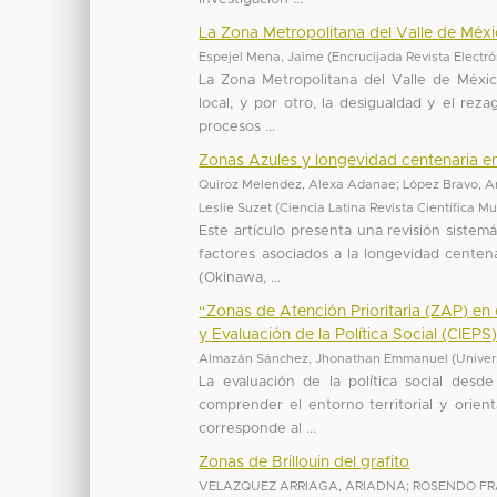
La Zona Metropolitana del Valle de Méx
Espejel Mena, Jaime
(
Encrucijada Revista Electr
La Zona Metropolitana del Valle de México
local, y por otro, la desigualdad y el rez
procesos ...
Zonas Azules y longevidad centenaria en
Quiroz Melendez, Alexa Adanae
;
López Bravo, A
Leslie Suzet
(
Ciencia Latina Revista Científica Mul
Este artículo presenta una revisión sistem
factores asociados a la longevidad cente
(Okinawa, ...
“Zonas de Atención Prioritaria (ZAP) en
y Evaluación de la Política Social (CIEP
Almazán Sánchez, Jhonathan Emmanuel
(
Univer
La evaluación de la política social des
comprender el entorno territorial y orien
corresponde al ...
Zonas de Brillouin del grafito
VELAZQUEZ ARRIAGA, ARIADNA
;
ROSENDO FR