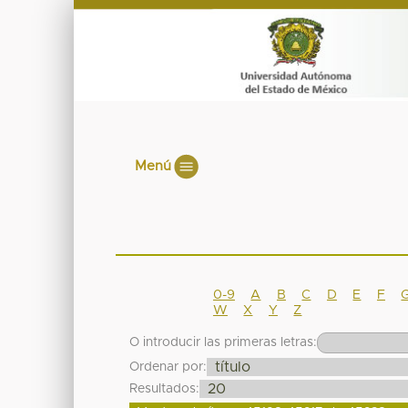
Menú
0-9
A
B
C
D
E
F
W
X
Y
Z
O introducir las primeras letras:
Ordenar por:
Resultados: