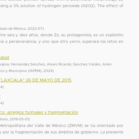
using a 3% solution of hydrogen peroxide (H2O2). The effect of
tado de México
,
2023-07
)
ntre seis y diez años, donde Zo, su protagonista, es un zopilotito
cia y perseverancia, y uno que otro yerro, superará los retos en
salud
orgina
;
Hernández Sánchez, Alexis Ricardo
;
Sánchez Valdés, Arlen
xico y Municipios (IAPEM)
,
2024
)
LAXCALA" 26 DE MAYO DE 2015
14
)
"
14
)
co: arreglos formales y fragmentación
torio
,
2019-05-01
)
Metropolitana del Valle de México (ZMVM) se ha orientado por
 y por la fragmentación de sus ámbitos de gobierno. La presente