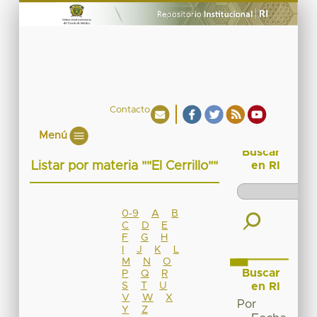
Contacto
Menú
Buscar
Listar por materia ""El Cerrillo""
en RI
0-9
A
B
C
D
E
F
G
H
I
J
K
L
M
N
O
Buscar
P
Q
R
S
T
U
en RI
V
W
X
Por
Y
Z