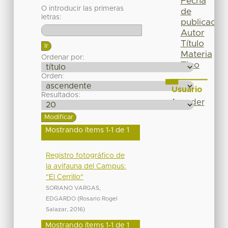
Fecha
O introducir las primeras
de
letras:
publicación
Autor
Título
Materia
Ordenar por:
Tipo
Orden:
Usuario
Resultados:
Acceder
Mostrando ítems 1-1 de 1
Registro fotográfico de
la avifauna del Campus:
"El Cerrillo"
SORIANO VARGAS,
EDGARDO
(
Rosario Rogel
Salazar
,
2016
)
Mostrando ítems 1-1 de 1