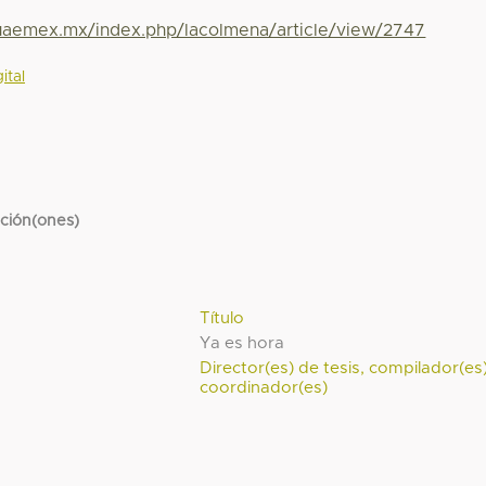
.uaemex.mx/index.php/lacolmena/article/view/2747
ital
cción(ones)
Título
Ya es hora
Director(es) de tesis, compilador(es
coordinador(es)