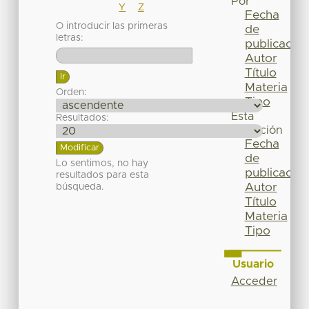
Por
Y
Z
Fecha
O introducir las primeras
de
letras:
publicación
Autor
Título
Materia
Orden:
Tipo
Esta
Resultados:
colección
Fecha
de
Lo sentimos, no hay
publicación
resultados para esta
Autor
búsqueda.
Título
Materia
Tipo
Usuario
Acceder