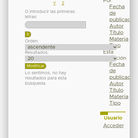
Por
Y
Z
Fecha
O introducir las primeras
de
letras:
publicación
Autor
Título
Materia
Orden:
Tipo
Esta
Resultados:
colección
Fecha
de
Lo sentimos, no hay
publicación
resultados para esta
Autor
búsqueda.
Título
Materia
Tipo
Usuario
Acceder