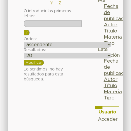
Por
Y
Z
Fecha
O introducir las primeras
de
letras:
publicación
Autor
Título
Materia
Orden:
Tipo
Esta
Resultados:
colección
Fecha
de
Lo sentimos, no hay
publicación
resultados para esta
Autor
búsqueda.
Título
Materia
Tipo
Usuario
Acceder