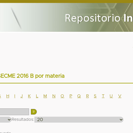
SECME 2016 B por materia
G
H
I
J
K
L
M
N
O
P
Q
R
S
T
U
V
Resultados: