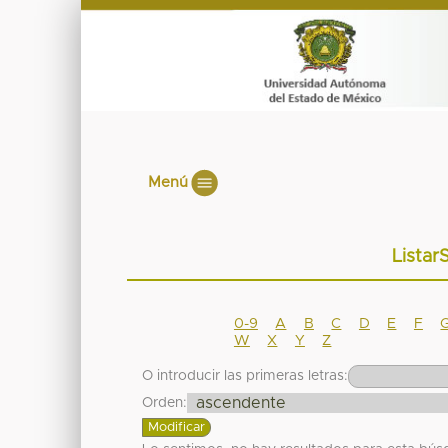
Menú
Listar
0-9
A
B
C
D
E
F
W
X
Y
Z
O introducir las primeras letras:
Orden: