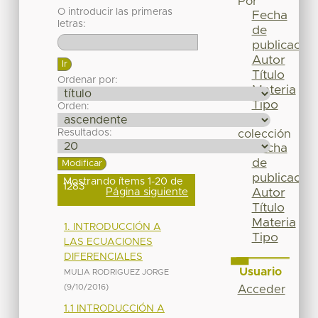
Por
O introducir las primeras
Fecha
letras:
de
publicación
Autor
Título
Ordenar por:
Materia
Tipo
Orden:
Esta
Resultados:
colección
Fecha
de
publicación
Mostrando ítems 1-20 de
1283
Página siguiente
Autor
Título
Materia
1. INTRODUCCIÓN A
Tipo
LAS ECUACIONES
DIFERENCIALES
Usuario
MULIA RODRIGUEZ JORGE
(
9/10/2016
)
Acceder
1.1 INTRODUCCIÓN A