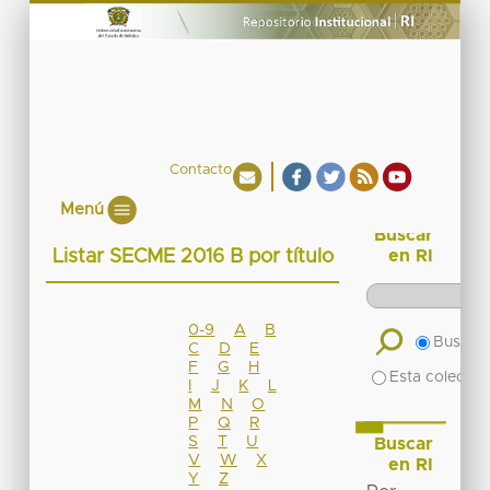
Contacto
Menú
Buscar
Listar SECME 2016 B por título
en RI
0-9
A
B
Buscar 
C
D
E
F
G
H
Esta colecció
I
J
K
L
M
N
O
P
Q
R
S
T
U
Buscar
V
W
X
en RI
Y
Z