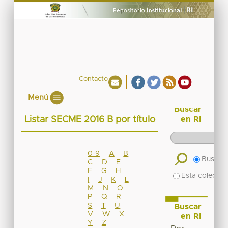
Contacto
Menú
Buscar
Listar SECME 2016 B por título
en RI
0-9
A
B
Buscar 
C
D
E
F
G
H
Esta colecció
I
J
K
L
M
N
O
P
Q
R
S
T
U
Buscar
V
W
X
en RI
Y
Z