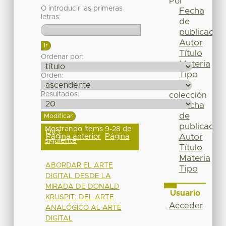
Por
O introducir las primeras
Fecha
letras:
de
publicación
Autor
Título
Ordenar por:
Materia
Tipo
Orden:
Esta
Resultados:
colección
Fecha
de
publicación
Mostrando ítems 9-28 de
1283
Página anterior
Página
Autor
siguiente
Título
Materia
ABORDAR EL ARTE
Tipo
DIGITAL DESDE LA
MIRADA DE DONALD
Usuario
KRUSPIT: DEL ARTE
Acceder
ANALÓGICO AL ARTE
DIGITAL